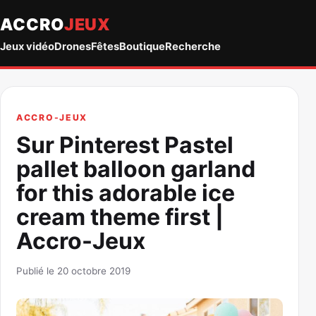
ACCRO
JEUX
Jeux vidéo
Drones
Fêtes
Boutique
Recherche
ACCRO-JEUX
Sur Pinterest Pastel
pallet balloon garland
for this adorable ice
cream theme first |
Accro-Jeux
Publié le 20 octobre 2019