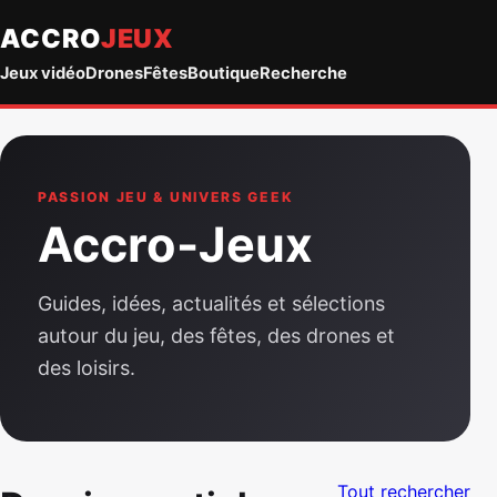
ACCRO
JEUX
Jeux vidéo
Drones
Fêtes
Boutique
Recherche
PASSION JEU & UNIVERS GEEK
Accro-Jeux
Guides, idées, actualités et sélections
autour du jeu, des fêtes, des drones et
des loisirs.
Tout rechercher