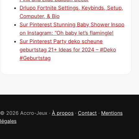
Drlupo Fortnite Settings, Keybinds, Setup,
Computer, & Bio
Sur Pinterest Stunning Baby Shower Inspo
on Instagram: “Oh baby let’s flamingle!
Sur Pinterest Party deko scheune
geburtstag 21+ Ideas for 2024 – #Deko
#Geburtstag
© 2026 Accro-Jeux ·
À propos
·
Contact
·
Mentions
légales