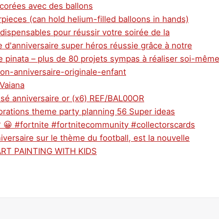
écorées avec des ballons
pieces (can hold helium-filled balloons in hands)
dispensables pour réussir votre soirée de la
e d'anniversaire super héros réussie grâce à notre
e pinata – plus de 80 projets sympas à réaliser soi-mêm
ion-anniversaire-originale-enfant
 Vaiana
lisé anniversaire or (x6) REF/BAL00OR
orations theme party planning 56 Super ideas
o? 😀 #fortnite #fortnitecommunity #collectorscards
niversaire sur le thème du football, est la nouvelle
ART PAINTING WITH KIDS