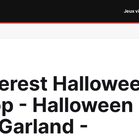
Jeux v
terest Hallowe
p - Halloween
 Garland -