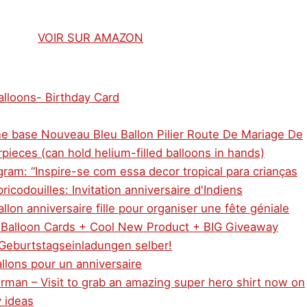
VOIR SUR AMAZON
alloons- Birthday Card
ne base Nouveau Bleu Ballon Pilier Route De Mariage De
pieces (can hold helium-filled balloons in hands)
agram: “Inspire-se com essa decor tropical para crianças
bricodouilles: Invitation anniversaire d'Indiens
llon anniversaire fille pour organiser une fête géniale
k Balloon Cards + Cool New Product + BIG Giveaway
 Geburtstagseinladungen selber!
allons pour un anniversaire
rman – Visit to grab an amazing super hero shirt now on
y ideas