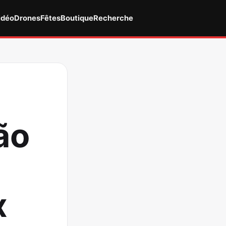
idéo
Drones
Fêtes
Boutique
Recherche
ão
x