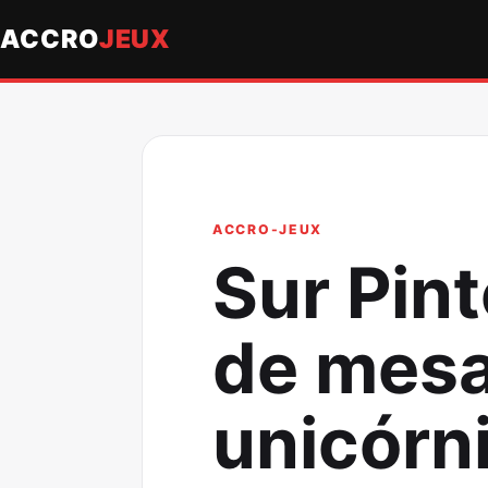
ACCRO
JEUX
ACCRO-JEUX
Sur Pin
de mesa
unicórn