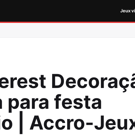
Jeux v
terest Decoraç
 para festa
io | Accro-Jeu