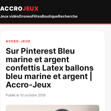
ACCRO
JEUX
Jeux vidéo
Drones
Fêtes
Boutique
Recherche
ACCRO-JEUX
Sur Pinterest Bleu
marine et argent
confettis Latex ballons
bleu marine et argent |
Accro-Jeux
Publié le 10 octobre 2019