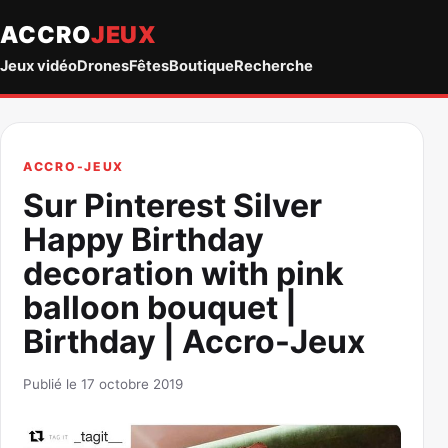
ACCRO
JEUX
Jeux vidéo
Drones
Fêtes
Boutique
Recherche
ACCRO-JEUX
Sur Pinterest Silver
Happy Birthday
decoration with pink
balloon bouquet |
Birthday | Accro-Jeux
Publié le 17 octobre 2019