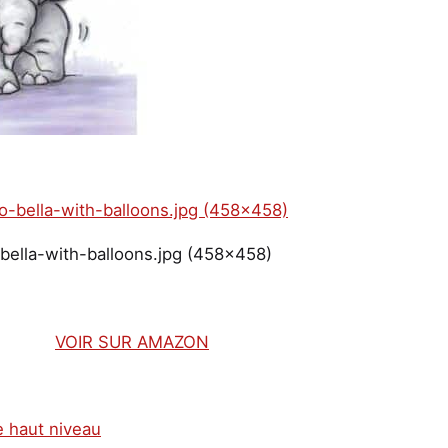
bella-with-balloons.jpg (458×458)
VOIR SUR AMAZON
e haut niveau