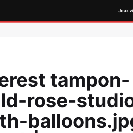
Jeux v
terest tampon-
ild-rose-studi
ith-balloons.jp