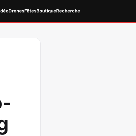
idéo
Drones
Fêtes
Boutique
Recherche
o-
g