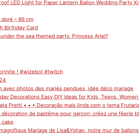
roof LED Light for Paper Lantern Ballon Wedding Party 
e doré – 86 cm
h Birthday Card
a under the sea themed party. Princess Ariel?
rtnite ! #wizebot #twitch
024
ium avec photos des mariés pendues, idée déco mariage
thday Decorations Easy DIY Ideas for Kids, Teens, Women
ta Pretti • • • Decoração mais linda com o tema Frutari
e décoration de baptême pour garçon: créez une féerie b
y cake
e magnifique Mariage de Lisa&Yohan, notre mur de ballons