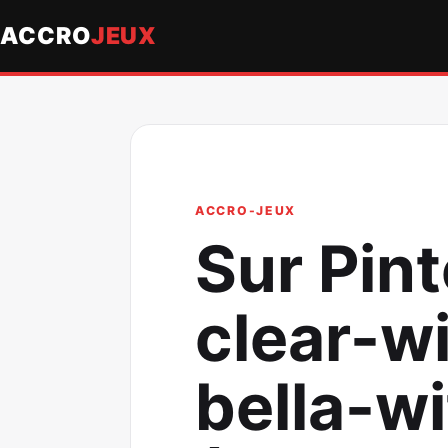
ACCRO
JEUX
ACCRO-JEUX
Sur Pin
clear-w
bella-w