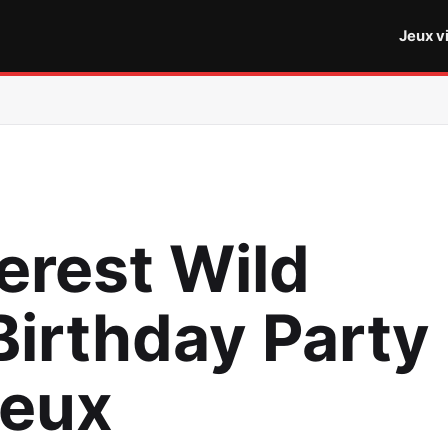
Jeux v
erest Wild
irthday Party 
Jeux