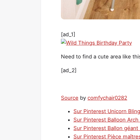
[ad_1]
Need to find a cute area like th
[ad_2]
Source
by
comfychair0282
Sur Pinterest Unicorn Bli
Sur Pinterest Balloon Arch
Sur Pinterest Ballon géant
Sur Pinterest Pièce maître