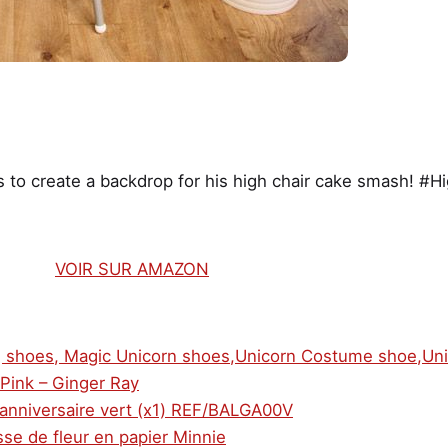
is to create a backdrop for his high chair cake smash! #H
VOIR SUR AMAZON
ng shoes, Magic Unicorn shoes,Unicorn Costume shoe,Un
 Pink – Ginger Ray
 anniversaire vert (x1) REF/BALGA00V
sse de fleur en papier Minnie