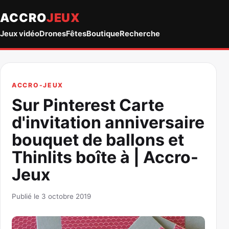
ACCRO
JEUX
Jeux vidéo
Drones
Fêtes
Boutique
Recherche
ACCRO-JEUX
Sur Pinterest Carte
d'invitation anniversaire
bouquet de ballons et
Thinlits boîte à | Accro-
Jeux
Publié le 3 octobre 2019