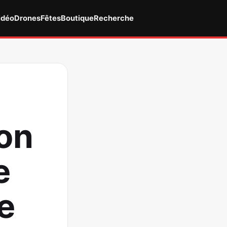
idéo
Drones
Fêtes
Boutique
Recherche
ion
e
e