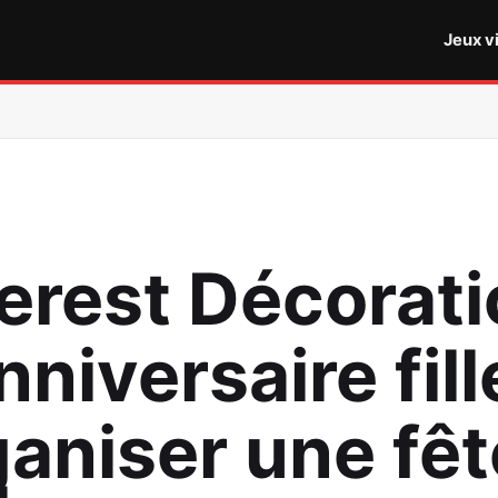
Jeux v
terest Décorat
nniversaire fill
ganiser une fêt