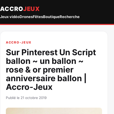
ACCRO
JEUX
Jeux vidéo
Drones
Fêtes
Boutique
Recherche
ACCRO-JEUX
Sur Pinterest Un Script
ballon ~ un ballon ~
rose & or premier
anniversaire ballon |
Accro-Jeux
Publié le 21 octobre 2019