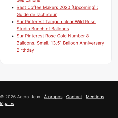
des ballons
Best Coffee Makers 2020 (Upcoming) :
Guide de l’acheteur
Sur Pinterest Tampon clear Wild Rose
Studio Bunch of Balloons
Sur Pinterest Rose Gold Number 8
Balloons, Small, 13.5″ Balloon Anniversary
Birthday
© 2026 Accro-Jeux ·
À propos
·
Contact
·
Mentions
légales