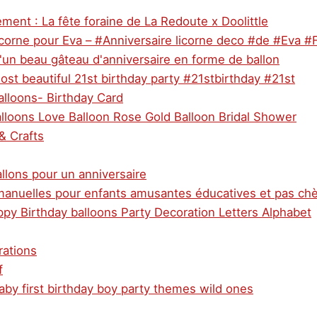
ment : La fête foraine de La Redoute x Doolittle
icorne pour Eva – #Anniversaire licorne deco #de #Eva #
'un beau gâteau d'anniversaire en forme de ballon
ost beautiful 21st birthday party #21stbirthday #21st
alloons- Birthday Card
alloons Love Balloon Rose Gold Balloon Bridal Shower
& Crafts
allons pour un anniversaire
 manuelles pour enfants amusantes éducatives et pas ch
ppy Birthday balloons Party Decoration Letters Alphabet
rations
f
aby first birthday boy party themes wild ones