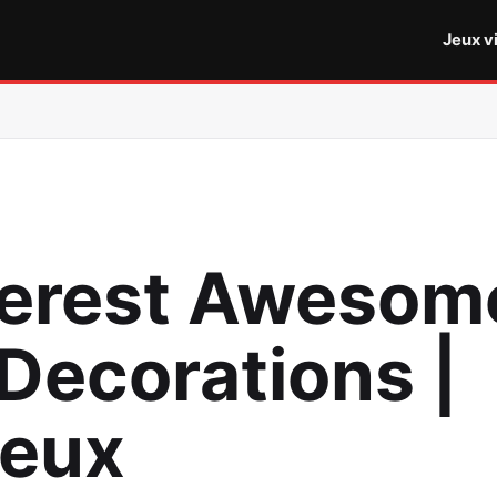
Jeux v
terest Awesom
 Decorations |
Jeux