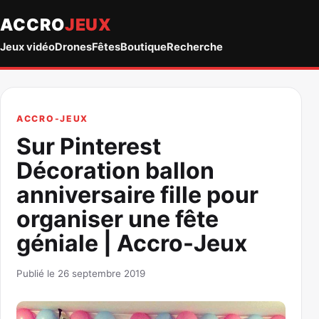
ACCRO
JEUX
Jeux vidéo
Drones
Fêtes
Boutique
Recherche
ACCRO-JEUX
Sur Pinterest
Décoration ballon
anniversaire fille pour
organiser une fête
géniale | Accro-Jeux
Publié le 26 septembre 2019