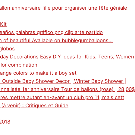
llon anniversaire fille pour organiser une fête géniale
Kit
eaños palabras gráfico png clip arte partido
h of beautiful Available on bubblegumballoons…
 globos
thday Decorations Easy DIY Ideas for Kids, Teens, Women
olor combination
ange colors to make it a boy set
old Outside Baby Shower Decor | Winter Baby Shower |
nnalisée 1er anniversaire Tour de ballons (rose) | 28,00$
ures mettre autant en-avant un club pro 11, mais cett
à venir) : Critiques et Guide
 2018