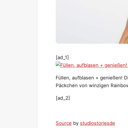
[ad_1]
Füllen, aufblasen + genießen! Di
Päckchen von winzigen Rainbow
[ad_2]
Source
by
studiostoriesde