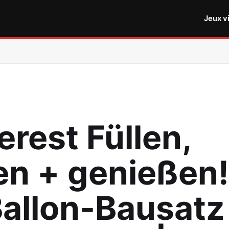
Jeux v
erest Füllen,
en + genießen!
Ballon-Bausatz