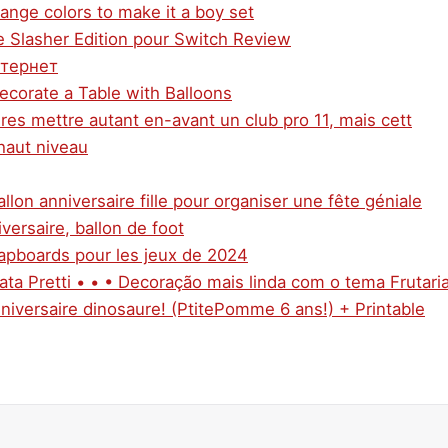
ange colors to make it a boy set
te Slasher Edition pour Switch Review
нтернет
ecorate a Table with Balloons
ures mettre autant en-avant un club pro 11, mais cett
haut niveau
llon anniversaire fille pour organiser une fête géniale
versaire, ballon de foot
Lapboards pour les jeux de 2024
ta Pretti • • • Decoração mais linda com o tema Frutari
niversaire dinosaure! (PtitePomme 6 ans!) + Printable