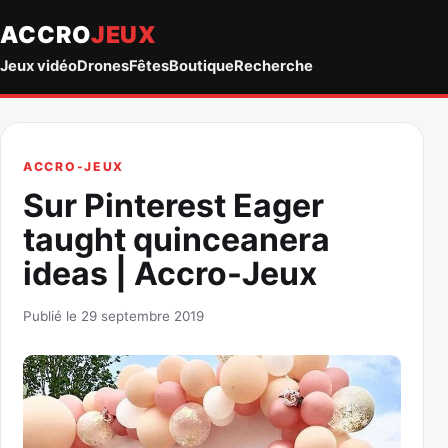
ACCRO
JEUX
Jeux vidéo
Drones
Fêtes
Boutique
Recherche
ACCRO-JEUX
Sur Pinterest Eager
taught quinceanera
ideas | Accro-Jeux
Publié le 29 septembre 2019