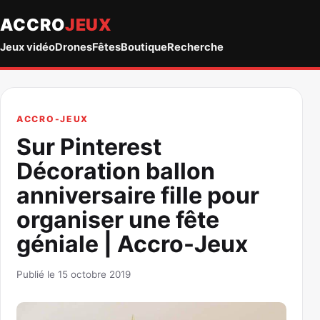
ACCRO
JEUX
Jeux vidéo
Drones
Fêtes
Boutique
Recherche
ACCRO-JEUX
Sur Pinterest
Décoration ballon
anniversaire fille pour
organiser une fête
géniale | Accro-Jeux
Publié le 15 octobre 2019