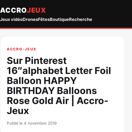
ACCRO
JEUX
Jeux vidéo
Drones
Fêtes
Boutique
Recherche
ACCRO-JEUX
Sur Pinterest
16″alphabet Letter Foil
Balloon HAPPY
BIRTHDAY Balloons
Rose Gold Air | Accro-
Jeux
Publié le 4 novembre 2019