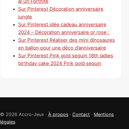
ai un Fortnite
Sur Pinterest Décoration anniversaire
jungle
Sur Pinterest idée cadeau anniversaire
2024 – Décoration anniversaire or rose :
Sur Pinterest Réaliser des mini dinosaures
en ballon pour une déco d’anniversaire
Sur Pinterest Pink gold sequin 18th ladies
birthday cake 2024 Pink gold sequin
© 2026 Accro-Jeux ·
À propos
·
Contact
·
Mentions
légales