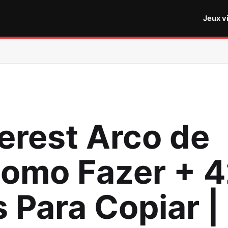
Jeux v
terest Arco de
Como Fazer + 
 Para Copiar |