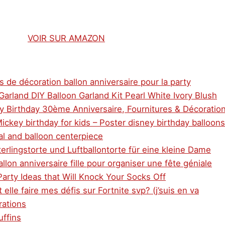
VOIR SUR AMAZON
s de décoration ballon anniversaire pour la party
Garland DIY Balloon Garland Kit Pearl White Ivory Blush
py Birthday 30ème Anniversaire, Fournitures & Décoratio
ickey birthday for kids – Poster disney birthday balloons
ral and balloon centerpiece
erlingstorte und Luftballontorte für eine kleine Dame
llon anniversaire fille pour organiser une fête géniale
arty Ideas that Will Knock Your Socks Off
 elle faire mes défis sur Fortnite svp? (j’suis en va
rations
uffins