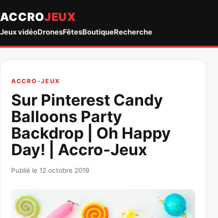
ACCRO
JEUX
Jeux vidéo
Drones
Fêtes
Boutique
Recherche
ACCRO-JEUX
Sur Pinterest Candy
Balloons Party
Backdrop | Oh Happy
Day! | Accro-Jeux
Publié le 12 octobre 2019