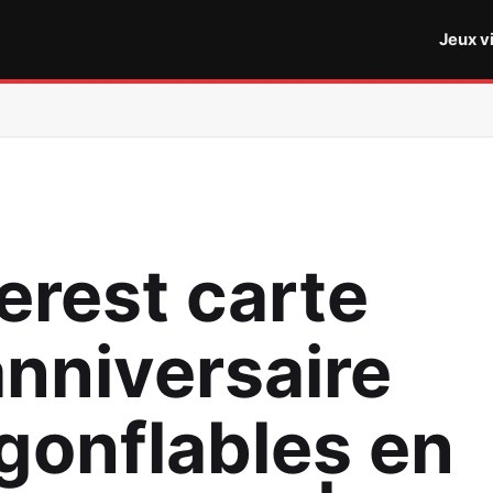
Jeux v
erest carte
anniversaire
 gonflables en