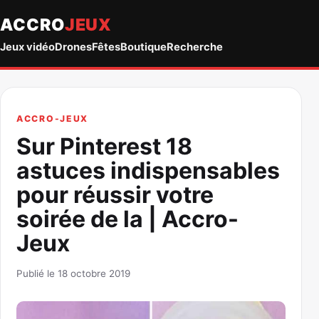
ACCRO
JEUX
Jeux vidéo
Drones
Fêtes
Boutique
Recherche
ACCRO-JEUX
Sur Pinterest 18
astuces indispensables
pour réussir votre
soirée de la | Accro-
Jeux
Publié le 18 octobre 2019