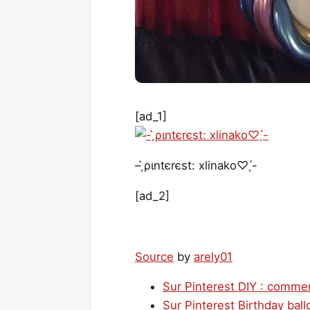
[ad_1]
– ̗̀ριntєrєѕt: xlinako♡ ̖́-
[ad_2]
Source
by
arely01
Sur Pinterest DIY : comment
Sur Pinterest Birthday bal