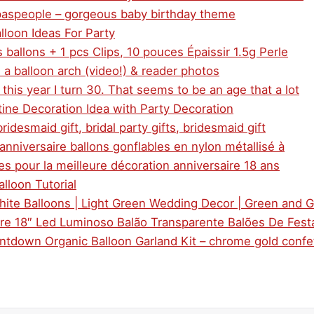
aspeople – gorgeous baby birthday theme
lloon Ideas For Party
s ballons + 1 pcs Clips, 10 pouces Épaissir 1.5g Perle
a balloon arch (video!) & reader photos
 this year I turn 30. That seems to be an age that a lot
tine Decoration Idea with Party Decoration
ridesmaid gift, bridal party gifts, bridesmaid gift
anniversaire ballons gonflables en nylon métallisé à
es pour la meilleure décoration anniversaire 18 ans
alloon Tutorial
hite Balloons | Light Green Wedding Decor | Green and G
bre 18″ Led Luminoso Balão Transparente Balões De Fest
ntdown Organic Balloon Garland Kit – chrome gold confet