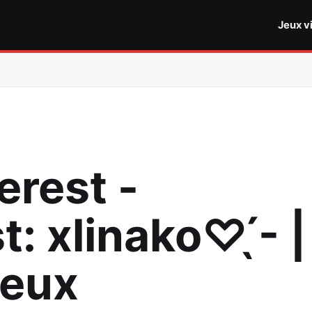
Jeux v
erest -
ѕt: xlinako♡ ̖́- |
Jeux