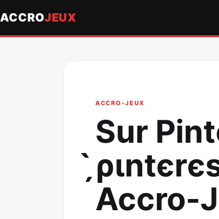
ACCRO
JEUX
ACCRO-JEUX
Sur Pint
̗̀ριntєrє
Accro-