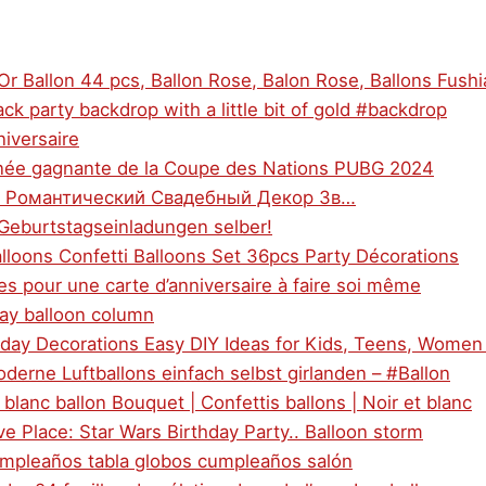
Or Ballon 44 pcs, Ballon Rose, Balon Rose, Ballons Fushi
ck party backdrop with a little bit of gold #backdrop
niversaire
nnée gagnante de la Coupe des Nations PUBG 2024
в) Романтический Свадебный Декор Зв…
 Geburtstagseinladungen selber!
lloons Confetti Balloons Set 36pcs Party Décorations
es pour une carte d’anniversaire à faire soi même
day balloon column
thday Decorations Easy DIY Ideas for Kids, Teens, Women
oderne Luftballons einfach selbst girlanden – #Ballon
 blanc ballon Bouquet | Confettis ballons | Noir et blanc
ve Place: Star Wars Birthday Party.. Balloon storm
umpleaños tabla globos cumpleaños salón