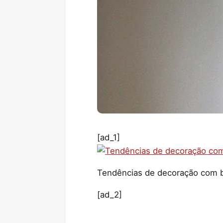
[ad_1]
Tendências de decoração com ba
[ad_2]