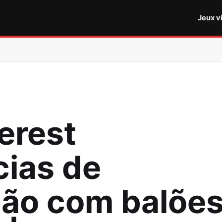
Jeux v
erest
ias de
ão com balõe