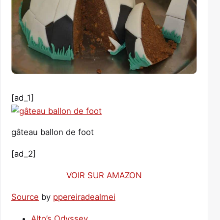
[ad_1]
gâteau ballon de foot
[ad_2]
VOIR SUR AMAZON
Source
by
ppereiradealmei
Alto’s Odyssey