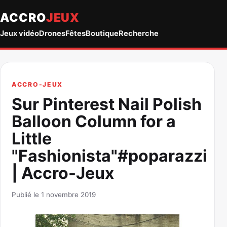
ACCRO
JEUX
Jeux vidéo
Drones
Fêtes
Boutique
Recherche
ACCRO-JEUX
Sur Pinterest Nail Polish
Balloon Column for a
Little
"Fashionista"#poparazzi
| Accro-Jeux
Publié le 1 novembre 2019