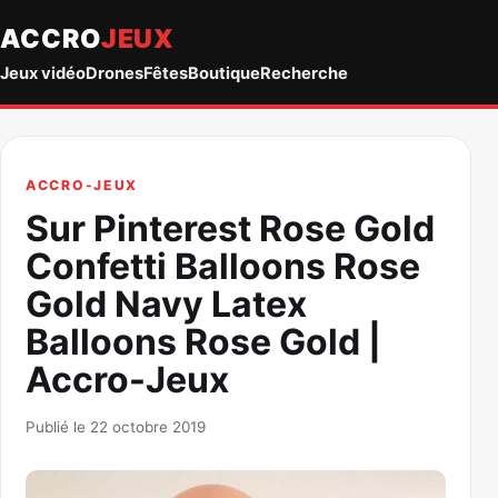
ACCRO
JEUX
Jeux vidéo
Drones
Fêtes
Boutique
Recherche
ACCRO-JEUX
Sur Pinterest Rose Gold
Confetti Balloons Rose
Gold Navy Latex
Balloons Rose Gold |
Accro-Jeux
Publié le 22 octobre 2019