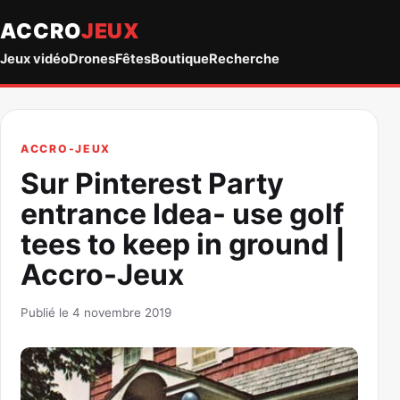
ACCRO
JEUX
Jeux vidéo
Drones
Fêtes
Boutique
Recherche
ACCRO-JEUX
Sur Pinterest Party
entrance Idea- use golf
tees to keep in ground |
Accro-Jeux
Publié le 4 novembre 2019