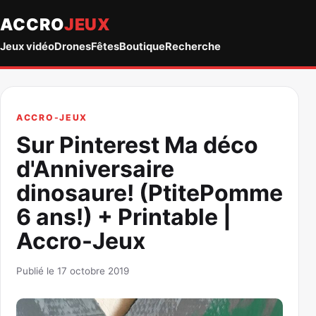
ACCRO
JEUX
Jeux vidéo
Drones
Fêtes
Boutique
Recherche
ACCRO-JEUX
Sur Pinterest Ma déco
d'Anniversaire
dinosaure! (PtitePomme
6 ans!) + Printable |
Accro-Jeux
Publié le 17 octobre 2019