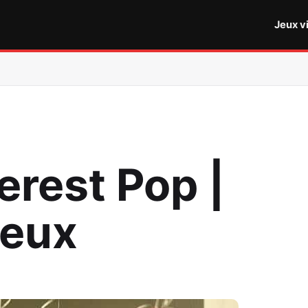
Jeux v
erest Pop |
Jeux