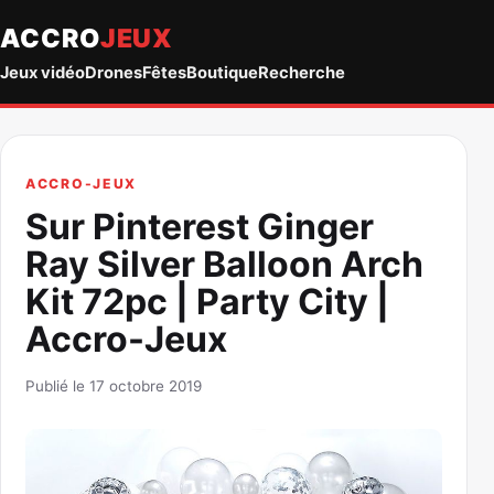
ACCRO
JEUX
Jeux vidéo
Drones
Fêtes
Boutique
Recherche
ACCRO-JEUX
Sur Pinterest Ginger
Ray Silver Balloon Arch
Kit 72pc | Party City |
Accro-Jeux
Publié le 17 octobre 2019