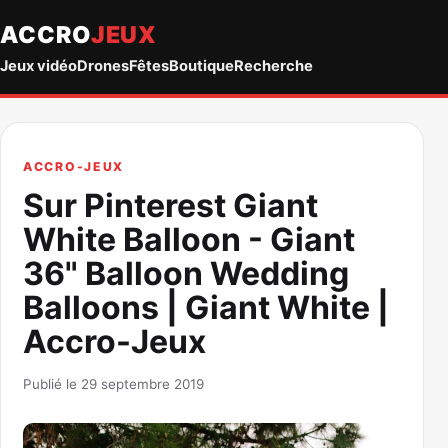
ACCRO
JEUX
Jeux vidéo
Drones
Fêtes
Boutique
Recherche
ACCRO-JEUX
Sur Pinterest Giant
White Balloon - Giant
36" Balloon Wedding
Balloons | Giant White |
Accro-Jeux
Publié le 29 septembre 2019