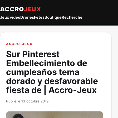
ACCRO
JEUX
Jeux vidéo
Drones
Fêtes
Boutique
Recherche
ACCRO-JEUX
Sur Pinterest
Embellecimiento de
cumpleaños tema
dorado y desfavorable
fiesta de | Accro-Jeux
Publié le 13 octobre 2019