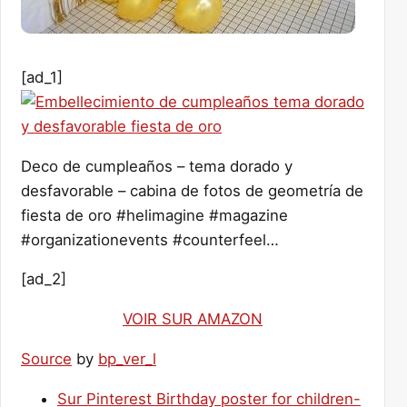
[ad_1]
Deco de cumpleaños – tema dorado y
desfavorable – cabina de fotos de geometría de
fiesta de oro #helimagine #magazine
#organizationevents #counterfeel…
[ad_2]
VOIR SUR AMAZON
Source
by
bp_ver_l
Sur Pinterest Birthday poster for children-