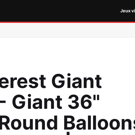
Jeux v
erest Giant
- Giant 36"
 Round Balloon