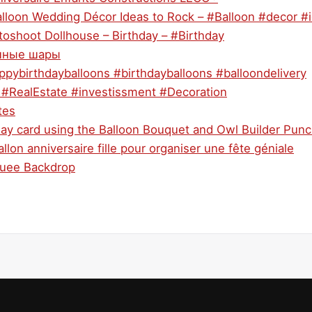
alloon Wedding Décor Ideas to Rock – #Balloon #decor #
toshoot Dollhouse – Birthday – #Birthday
ушные шары
ppybirthdayballoons #birthdayballoons #balloondelivery
k #RealEstate #investissment #Decoration
tes
day card using the Balloon Bouquet and Owl Builder Punc
llon anniversaire fille pour organiser une fête géniale
quee Backdrop