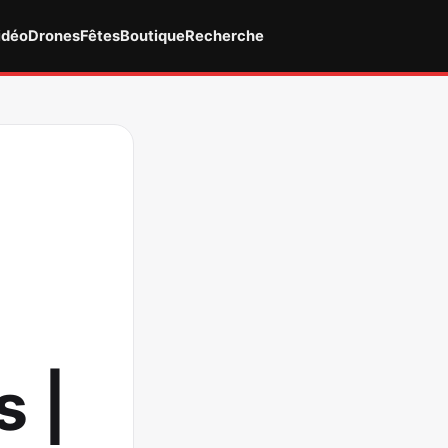
idéo
Drones
Fêtes
Boutique
Recherche
s |