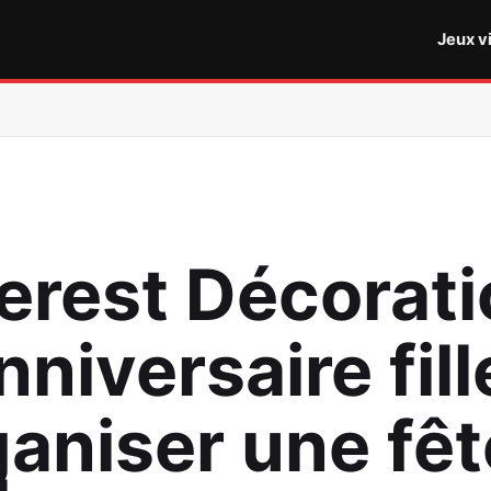
Jeux v
terest Décorat
nniversaire fill
ganiser une fêt