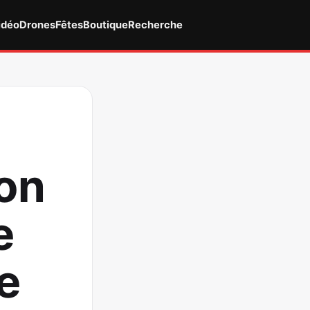
idéo
Drones
Fêtes
Boutique
Recherche
ion
e
e