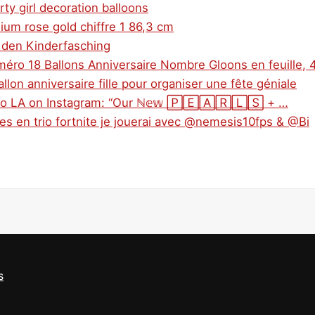
ty girl decoration balloons
nium rose gold chiffre 1 86,3 cm
r den Kinderfasching
ro 18 Ballons Anniversaire Nombre Gloons en feuille, 
llon anniversaire fille pour organiser une fête géniale
udio LA on Instagram: “Our ℕ𝕖𝕨 🄿🄴🄰🅁🄻🅂 + …
s en trio fortnite je jouerai avec @nemesis10fps & @Bi
s