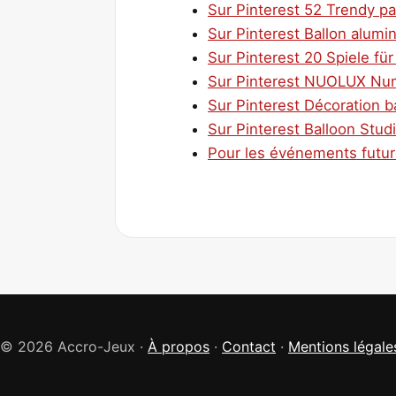
Sur Pinterest 52 Trendy par
Sur Pinterest Ballon alumi
Sur Pinterest 20 Spiele fü
Sur Pinterest NUOLUX Numé
Sur Pinterest Décoration ba
Sur Pinterest Balloon St
Pour les événements future
© 2026 Accro-Jeux ·
À propos
·
Contact
·
Mentions légale