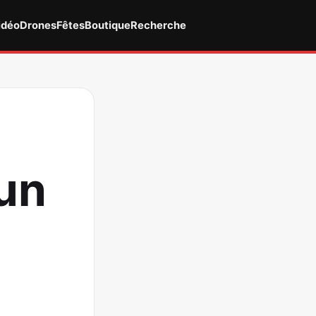
idéo
Drones
Fêtes
Boutique
Recherche
 un
|