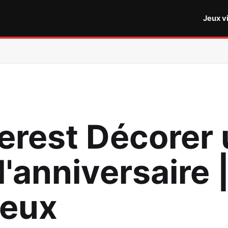
Jeux v
terest Décorer
'anniversaire 
Jeux