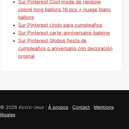
Sur Pinterest Cool mode de rainbow
coloré long ballons 16 pcs + nuage blanc
ballons
Sur Pinterest Lindo para cumpleaños
Sur Pinterest carte-anniversaire-baleine
Sur Pinterest Globos fiesta de
cumpleaños o aniversario con decoración
original
© 2026 Accro-Jeux ·
À propos
·
Contact
·
Mentions
légales