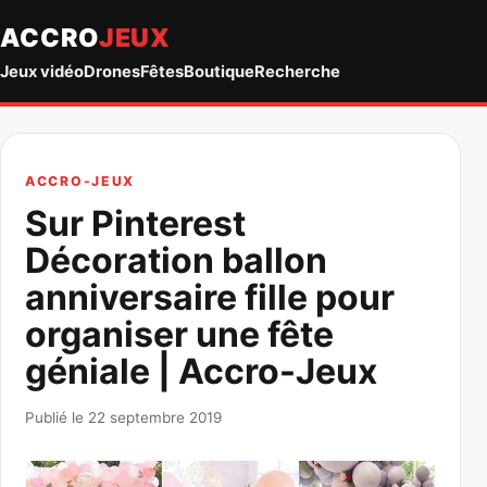
ACCRO
JEUX
Jeux vidéo
Drones
Fêtes
Boutique
Recherche
ACCRO-JEUX
Sur Pinterest
Décoration ballon
anniversaire fille pour
organiser une fête
géniale | Accro-Jeux
Publié le 22 septembre 2019