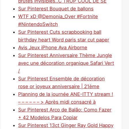
brutes invisibles..C TROP COOL DE SE
Sur Pinterest Bouquet de ballons
WTF xD @Demonia_Over #Fortnite
#NintendoSwitch
Sur Pinterest Cuts scrapbooking ball
birthday heart Word paris star cut paper
Avis Jeux iPhone Ava Airborne
Sur Pinterest Anniversaire Thème Jungle
avec une décoration organique Safari Vert
/
Sur Pinterest Ensemble de décoration
rose or joyeux anniversaire | 21ème
Planning de la journée ANE-ITTY stream !
– – – – – – > Après midi consacré à
Sur Pinterest Arco de Balão: Como Fazer
+ 42 Modelos Para Copiar
Sur Pinterest 13ct Ginger Ray Gold Happy