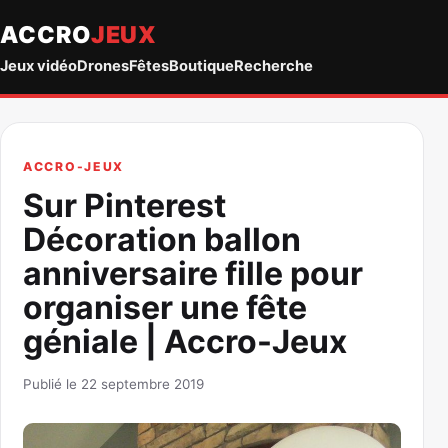
ACCRO
JEUX
Jeux vidéo
Drones
Fêtes
Boutique
Recherche
ACCRO-JEUX
Sur Pinterest
Décoration ballon
anniversaire fille pour
organiser une fête
géniale | Accro-Jeux
Publié le 22 septembre 2019