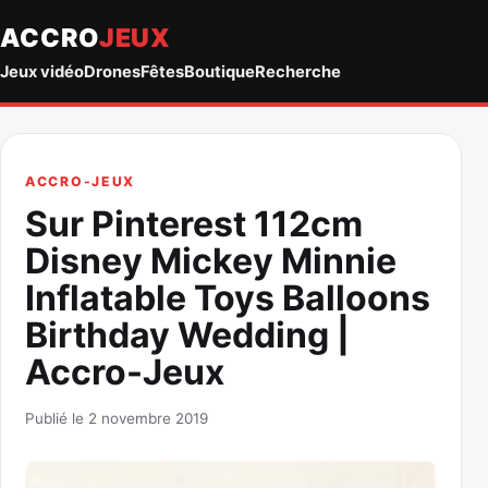
ACCRO
JEUX
Jeux vidéo
Drones
Fêtes
Boutique
Recherche
ACCRO-JEUX
Sur Pinterest 112cm
Disney Mickey Minnie
Inflatable Toys Balloons
Birthday Wedding |
Accro-Jeux
Publié le 2 novembre 2019