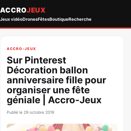
ACCRO
JEUX
Jeux vidéo
Drones
Fêtes
Boutique
Recherche
ACCRO-JEUX
Sur Pinterest
Décoration ballon
anniversaire fille pour
organiser une fête
géniale | Accro-Jeux
Publié le 29 octobre 2019