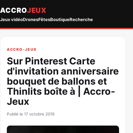
ACCRO
JEUX
Jeux vidéo
Drones
Fêtes
Boutique
Recherche
ACCRO-JEUX
Sur Pinterest Carte
d'invitation anniversaire
bouquet de ballons et
Thinlits boîte à | Accro-
Jeux
Publié le 17 octobre 2019