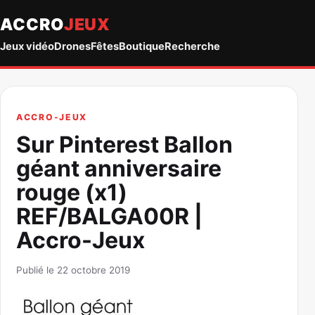
ACCRO
JEUX
Jeux vidéo
Drones
Fêtes
Boutique
Recherche
ACCRO-JEUX
Sur Pinterest Ballon
géant anniversaire
rouge (x1)
REF/BALGA00R |
Accro-Jeux
Publié le 22 octobre 2019