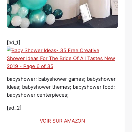
[ad_1]
babyshower; babyshower games; babyshower
ideas; babyshower themes; babyshower food;
babyshower centerpieces;
[ad_2]
VOIR SUR AMAZON