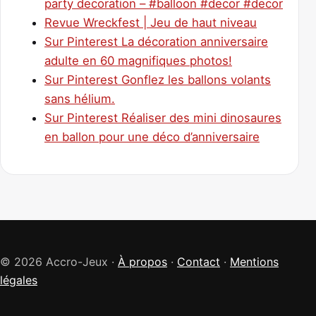
party decoration – #balloon #decor #decor
Revue Wreckfest | Jeu de haut niveau
Sur Pinterest La décoration anniversaire
adulte en 60 magnifiques photos!
Sur Pinterest Gonflez les ballons volants
sans hélium.
Sur Pinterest Réaliser des mini dinosaures
en ballon pour une déco d’anniversaire
© 2026 Accro-Jeux ·
À propos
·
Contact
·
Mentions
légales