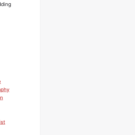
dding
e
aphy
on
ist