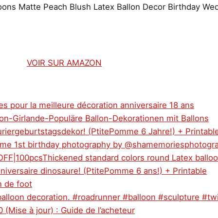
oons Matte Peach Blush Latex Ballon Decor Birthday We
VOIR SUR AMAZON
es pour la meilleure décoration anniversaire 18 ans
lon-Girlande-Populäre Ballon-Dekorationen mit Ballons
uriergeburtstagsdekor! (PtitePomme 6 Jahre!) + Printabl
heme 1st birthday photography by @shamemoriesphotogr
OFF|100pcsThickened standard colors round Latex ballo
niversaire dinosaure! (PtitePomme 6 ans!) + Printable
n de foot
alloon decoration. #roadrunner #balloon #sculpture #tw
(Mise à jour) : Guide de l’acheteur