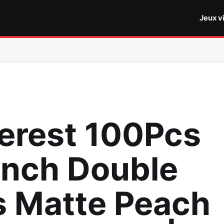
Jeux v
terest 100Pcs
inch Double
s Matte Peach