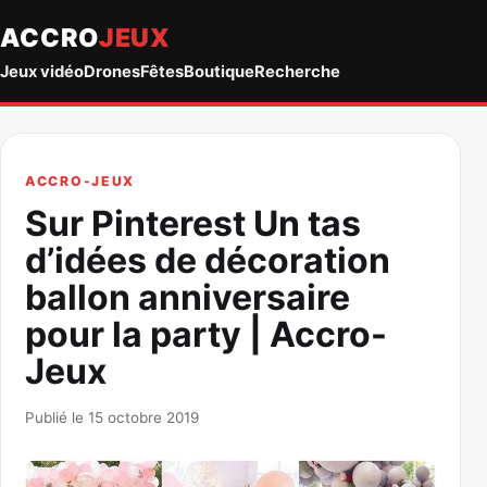
ACCRO
JEUX
Jeux vidéo
Drones
Fêtes
Boutique
Recherche
ACCRO-JEUX
Sur Pinterest Un tas
d’idées de décoration
ballon anniversaire
pour la party | Accro-
Jeux
Publié le 15 octobre 2019